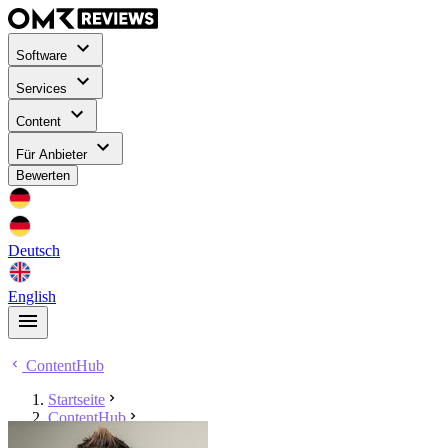
Software
Services
Content
Für Anbieter
Bewerten
Deutsch
English
ContentHub
Startseite
ContentHub
Philip Gutschke