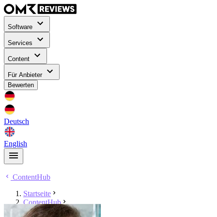
Software
Services
Content
Für Anbieter
Bewerten
Deutsch
English
ContentHub
Startseite
ContentHub
Nina Wagemeyer