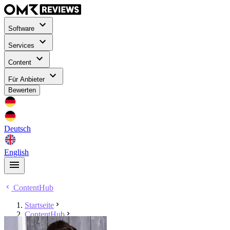
Software
Services
Content
Für Anbieter
Bewerten
Deutsch
English
ContentHub
Startseite
ContentHub
Nick Hartmann