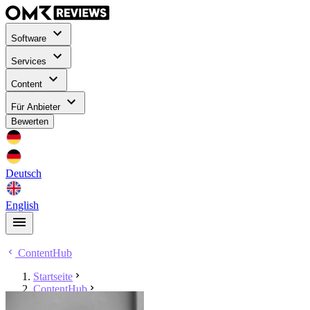
Software
Services
Content
Für Anbieter
Bewerten
Deutsch
English
ContentHub
Startseite
ContentHub
Maximilian Grabowski