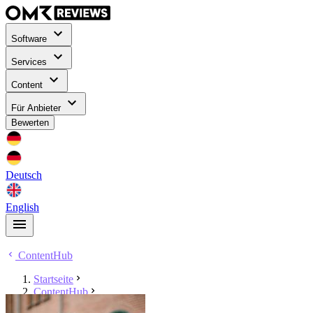
Software
Services
Content
Für Anbieter
Bewerten
Deutsch
English
ContentHub
Startseite
ContentHub
Markus Ehret