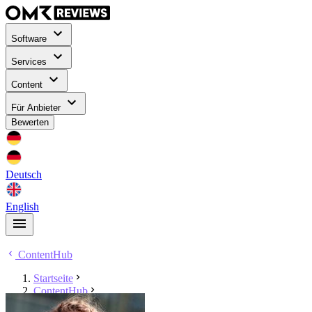
Software
Services
Content
Für Anbieter
Bewerten
Deutsch
English
ContentHub
Startseite
ContentHub
Katharina Rosemann