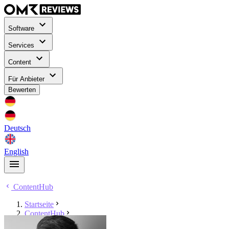
Software
Services
Content
Für Anbieter
Bewerten
Deutsch
English
ContentHub
Startseite
ContentHub
David Marquardt