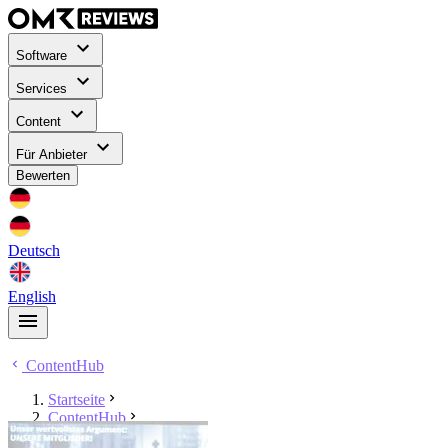
Software
Services
Content
Für Anbieter
Bewerten
Deutsch
English
ContentHub
Startseite
ContentHub
Danny Wörns