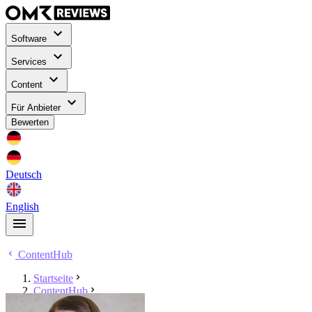
Software
Services
Content
Für Anbieter
Bewerten
Deutsch
English
ContentHub
Startseite
ContentHub
Aline Degendorfer