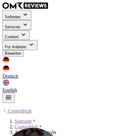
Software
Services
Content
Für Anbieter
Bewerten
Deutsch
English
ContentHub
Startseite
ContentHub
Adriano Villa Bascón