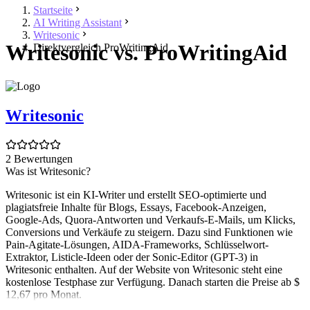
Startseite
AI Writing Assistant
Writesonic
Writesonic vs. ProWritingAid
Direktvergleich ProWritingAid
Writesonic
2 Bewertungen
Was ist Writesonic?
Writesonic ist ein KI-Writer und erstellt SEO-optimierte und
plagiatsfreie Inhalte für Blogs, Essays, Facebook-Anzeigen,
Google-Ads, Quora-Antworten und Verkaufs-E-Mails, um Klicks,
Conversions und Verkäufe zu steigern. Dazu sind Funktionen wie
Pain-Agitate-Lösungen, AIDA-Frameworks, Schlüsselwort-
Extraktor, Listicle-Ideen oder der Sonic-Editor (GPT-3) in
Writesonic enthalten. Auf der Website von Writesonic steht eine
kostenlose Testphase zur Verfügung. Danach starten die Preise ab $
12,67 pro Monat.