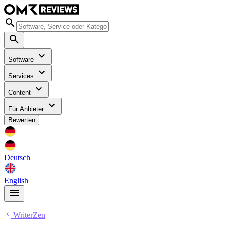
Software
Services
Content
Für Anbieter
Bewerten
Deutsch
English
WriterZen