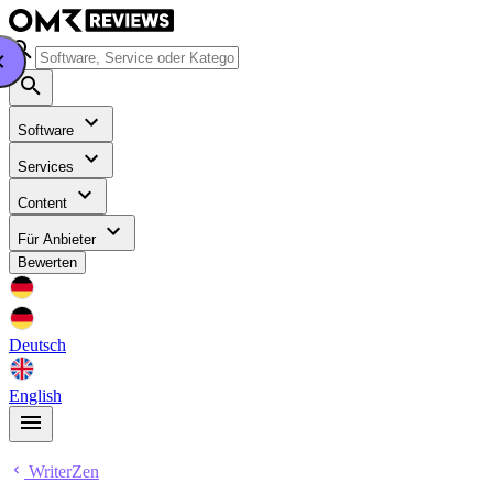
Software
Services
Content
Für Anbieter
Bewerten
Deutsch
English
WriterZen