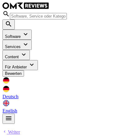
Software
Services
Content
Für Anbieter
Bewerten
Deutsch
English
Writer