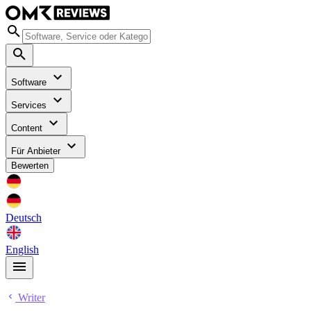
Software
Services
Content
Für Anbieter
Bewerten
Deutsch
English
Writer