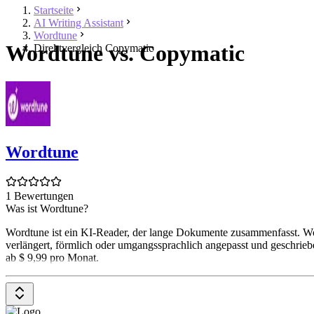
Startseite
AI Writing Assistant
Wordtune
Wordtune vs. Copymatic
Direktvergleich Copymatic
Wordtune
1 Bewertungen
Was ist Wordtune?
Wordtune ist ein KI-Reader, der lange Dokumente zusammenfasst. Wor
verlängert, förmlich oder umgangssprachlich angepasst und geschrieb
ab $ 9,99 pro Monat.