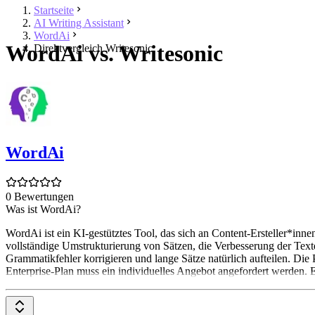
Startseite
AI Writing Assistant
WordAi
WordAi vs. Writesonic
Direktvergleich Writesonic
WordAi
0 Bewertungen
Was ist WordAi?
WordAi ist ein KI-gestütztes Tool, das sich an Content-Ersteller*in
vollständige Umstrukturierung von Sätzen, die Verbesserung der Textq
Grammatikfehler korrigieren und lange Sätze natürlich aufteilen. Die
Enterprise-Plan muss ein individuelles Angebot angefordert werden. Es