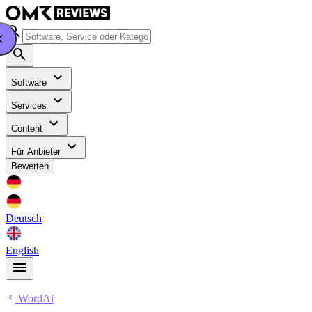
Software
Services
Content
Für Anbieter
Bewerten
Deutsch
English
WordAi