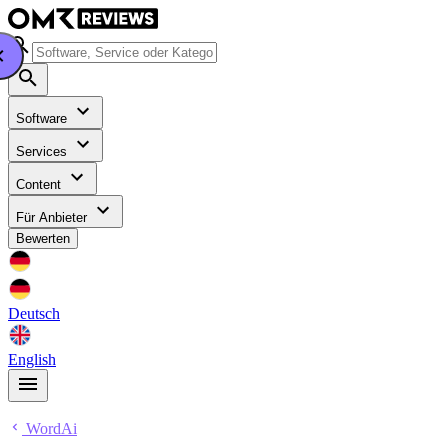
Software
Services
Content
Für Anbieter
Bewerten
Deutsch
English
WordAi