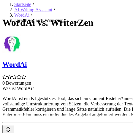
Startseite
AI Writing Assistant
WordAi
WordAi vs. WriterZen
Direktvergleich WriterZen
WordAi
0 Bewertungen
Was ist WordAi?
WordAi ist ein KI-gestütztes Tool, das sich an Content-Ersteller*in
vollständige Umstrukturierung von Sätzen, die Verbesserung der Textq
Grammatikfehler korrigieren und lange Sätze natürlich aufteilen. Die
Enterprise-Plan muss ein individuelles Angebot angefordert werden. Es