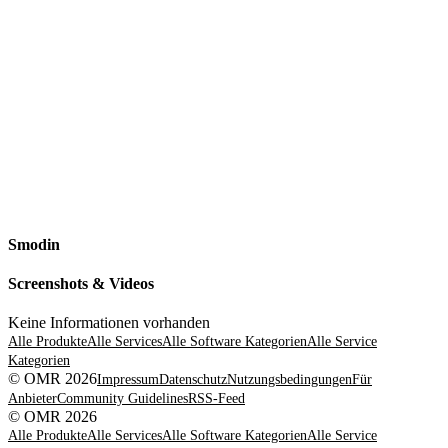
Smodin
Screenshots & Videos
Keine Informationen vorhanden
Alle Produkte
Alle Services
Alle Software Kategorien
Alle Service
Kategorien
© OMR 2026
Impressum
Datenschutz
Nutzungsbedingungen
Für
Anbieter
Community Guidelines
RSS-Feed
© OMR 2026
Alle Produkte
Alle Services
Alle Software Kategorien
Alle Service