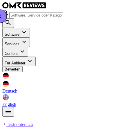
Software
Services
Content
Für Anbieter
Bewerten
Deutsch
English
textcontent.co