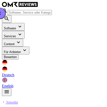
Software
Services
Content
Für Anbieter
Bewerten
Deutsch
English
Smodin