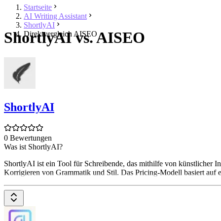
Startseite
AI Writing Assistant
ShortlyAI
ShortlyAI vs. AISEO
Direktvergleich AISEO
ShortlyAI
0 Bewertungen
Was ist ShortlyAI?
ShortlyAI ist ein Tool für Schreibende, das mithilfe von künstlicher
Korrigieren von Grammatik und Stil. Das Pricing-Modell basiert au