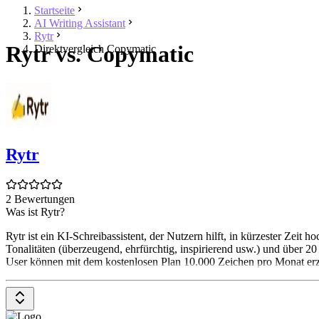
Startseite
AI Writing Assistant
Rytr
Rytr vs. Copymatic
Direktvergleich Copymatic
Rytr
2 Bewertungen
Was ist Rytr?
Rytr ist ein KI-Schreibassistent, der Nutzern hilft, in kürzester Zeit
Tonalitäten (überzeugend, ehrfürchtig, inspirierend usw.) und über 
User können mit dem kostenlosen Plan 10.000 Zeichen pro Monat er