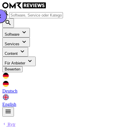
Software
Services
Content
Für Anbieter
Bewerten
Deutsch
English
Rytr