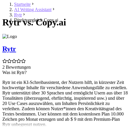
Startseite
AI Writing Assistant
Rytr
Rytr vs. Copy.ai
Direktvergleich Copy.ai
Rytr
2 Bewertungen
Was ist Rytr?
Rytr ist ein KI-Schreibassistent, der Nutzern hilft, in kürzester Zeit
hochwertige Inhalte für verschiedene Anwendungsfälle zu erstellen.
Rytr unterstützt über 30 Sprachen und ermöglicht Usern aus über 18
Tonalitäten (überzeugend, ehrfürchtig, inspirierend usw.) und über
20 Use Cases auszuwählen, um Inhalten Persönlichkeit zu
verleihen. Zudem können Nutzer*innen den Kreativitätsgrad des
Textes bestimmen. User können mit dem kostenlosen Plan 10.000
Zeichen pro Monat erzeugen und ab $ 9 mit dem Premium-Plan
Rytr unbegrenzt nutzen.