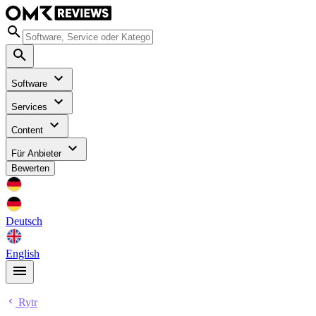
Software
Services
Content
Für Anbieter
Bewerten
Deutsch
English
Rytr