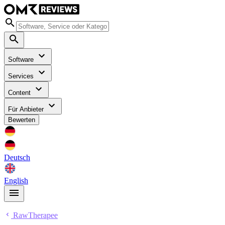
Software
Services
Content
Für Anbieter
Bewerten
Deutsch
English
RawTherapee