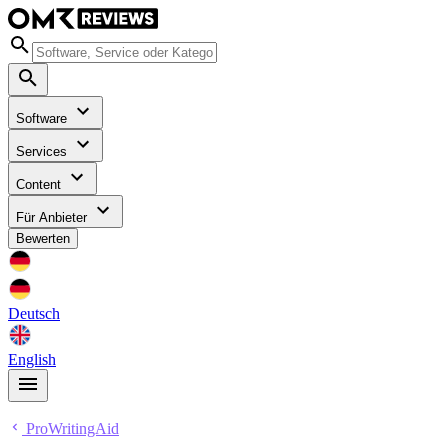
Software
Services
Content
Für Anbieter
Bewerten
Deutsch
English
ProWritingAid