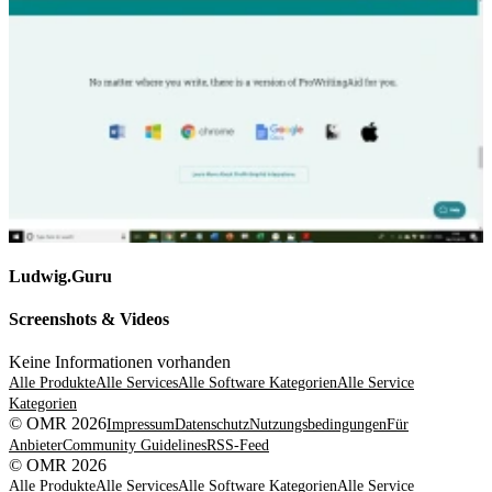
Ludwig.Guru
Screenshots & Videos
Keine Informationen vorhanden
Alle Produkte
Alle Services
Alle Software Kategorien
Alle Service
Kategorien
© OMR 2026
Impressum
Datenschutz
Nutzungsbedingungen
Für
Anbieter
Community Guidelines
RSS-Feed
© OMR 2026
Alle Produkte
Alle Services
Alle Software Kategorien
Alle Service