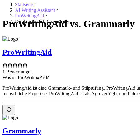
Startseite
AI Writing Assistant
ProWritingAid
ProWritingAid vs. Grammarly
Direktvergleich Grammarly
ProWritingAid
1 Bewertungen
Was ist ProWritingAid?
ProWritingAid ist eine Grammatik- und Stilprüfung. ProWritingAid unt
menschliche Expertise. ProWritingAid ist als App verfügbar und biete
Grammarly