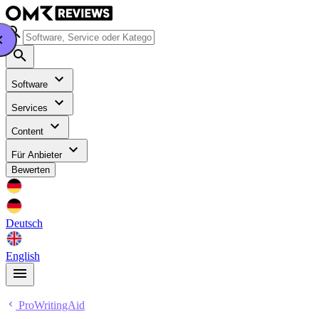
Software
Services
Content
Für Anbieter
Bewerten
Deutsch
English
ProWritingAid