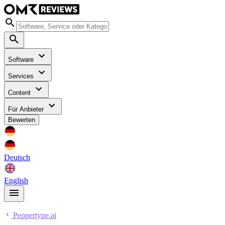
Software
Services
Content
Für Anbieter
Bewerten
Deutsch
English
Peppertype.ai