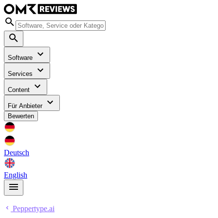
Software
Services
Content
Für Anbieter
Bewerten
Deutsch
English
Peppertype.ai