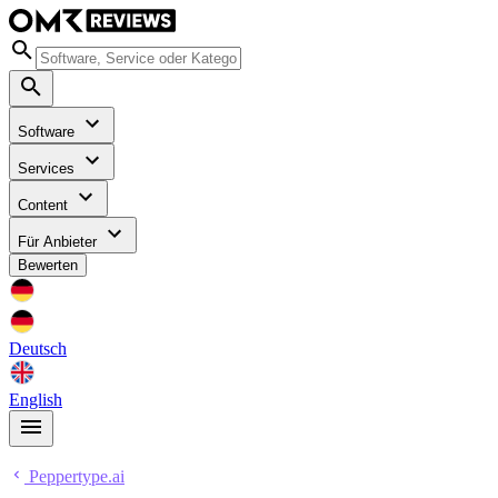
Software
Services
Content
Für Anbieter
Bewerten
Deutsch
English
Peppertype.ai