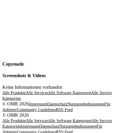
Copymatic
Screenshots & Videos
Keine Informationen vorhanden
Alle Produkte
Alle Services
Alle Software Kategorien
Alle Service
Kategorien
© OMR 2026
Impressum
Datenschutz
Nutzungsbedingungen
Für
Anbieter
Community Guidelines
RSS-Feed
© OMR 2026
Alle Produkte
Alle Services
Alle Software Kategorien
Alle Service
Kategorien
Impressum
Datenschutz
Nutzungsbedingungen
Für
Anbieter
Community Guidelines
RSS-Feed