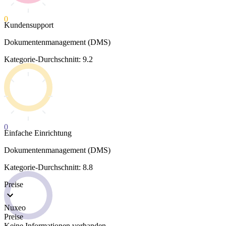
0
Kundensupport
Dokumentenmanagement (DMS)
Kategorie-Durchschnitt: 9.2
0
Einfache Einrichtung
Dokumentenmanagement (DMS)
Kategorie-Durchschnitt: 8.8
Preise
Nuxeo
Preise
Keine Informationen vorhanden