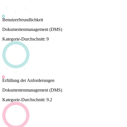
0
Benutzerfreundlichkeit
Dokumentenmanagement (DMS)
Kategorie-Durchschnitt: 9
0
Erfüllung der Anforderungen
Dokumentenmanagement (DMS)
Kategorie-Durchschnitt: 9.2