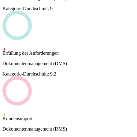
Kategorie-Durchschnitt: 9
0
Erfüllung der Anforderungen
Dokumentenmanagement (DMS)
Kategorie-Durchschnitt: 9.2
0
Kundensupport
Dokumentenmanagement (DMS)