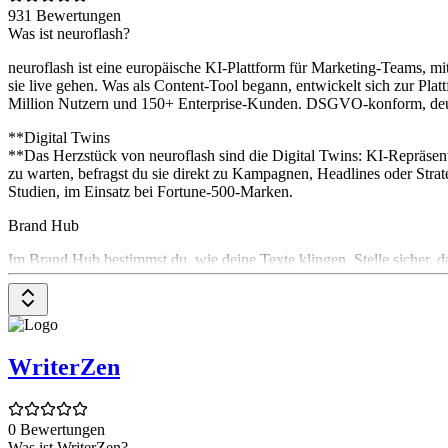
931 Bewertungen
Was ist neuroflash?
neuroflash ist eine europäische KI-Plattform für Marketing-Teams, mit
sie live gehen. Was als Content-Tool begann, entwickelt sich zur Platt
Million Nutzern und 150+ Enterprise-Kunden. DSGVO-konform, deu
**Digital Twins
**Das Herzstück von neuroflash sind die Digital Twins: KI-Repräsent
zu warten, befragst du sie direkt zu Kampagnen, Headlines oder Stra
Studien, im Einsatz bei Fortune-500-Marken.
Brand Hub
Im Brand Hub bestimmst du, wie deine Texte klingen. Stelle sicher, d
Unternehmen füllst. Außerdem kannst du Informationen hochladen, z.
on-brand Content immer und überall!
ChatFlash
WriterZen
Deine Nr.1 Alternative zu ChatGPT. In ChatFlash kannst du lange Te
Unternehmensmarke und fülle diese mit Markenwerten auf. Dadurch a
Browser Extension heruntergeladen ist, kann ChatFlash sogar auf jed
0 Bewertungen
Inhalte erstellen
Was ist WriterZen?