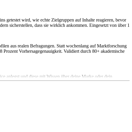
ns getestet wird, wie echte Zielgruppen auf Inhalte reagieren, bevor
ondern sicherstellen, dass sie wirklich ankommen. Eingesetzt von über 1
rofilen aus realen Befragungen. Statt wochenlang auf Marktforschung
98 Prozent Vorhersagegenauigkeit. Validiert durch 80+ akademische
oice anlegst und diese mit Wissen über deine Marke oder dein
wissen. Die KI wendet das alles beim Generieren der Texte an - für
erwenden. Verwende zudem eine Brand Voice z.B. deine
 Inhalte noch einfacher personalisieren. Wenn die zugehörige