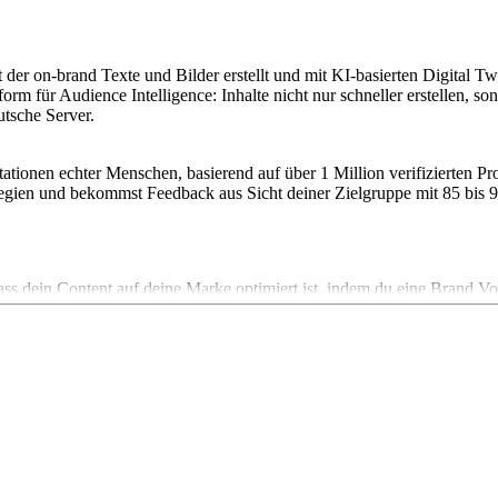
 der on-brand Texte und Bilder erstellt und mit KI-basierten Digital Twi
form für Audience Intelligence: Inhalte nicht nur schneller erstellen, s
tsche Server.
ationen echter Menschen, basierend auf über 1 Million verifizierten P
tegien und bekommst Feedback aus Sicht deiner Zielgruppe mit 85 bis 
ass dein Content auf deine Marke optimiert ist, indem du eine Brand V
B. über ein bestimmtes Produkt oder einfach nur noch mehr Hintergrund
xte im Chat erstellen und dabei Vorlagen zur Erstellung der Inhalte v
ntwortet ChatFlash in der Stimme der Unternehmensmarke und kann die
er beliebigen Website verwendet werden.