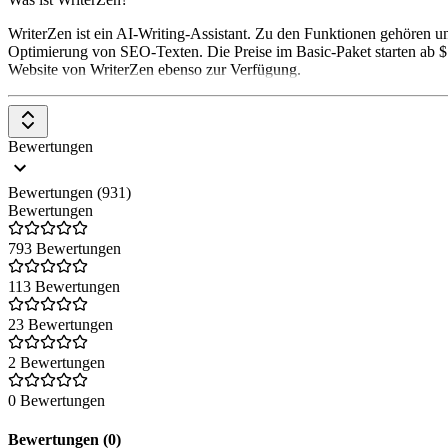
neuroflash bietet über 100 Content Vorlagen, die in wenigen Sekund
WriterZen ist ein AI-Writing-Assistant. Zu den Funktionen gehören
Media Posts an. Du findest aber auch Vorlagen für Websiteinhalte od
Optimierung von SEO-Texten. Die Preise im Basic-Paket starten ab $
Rechtschreibung optimiert werden.
Website von WriterZen ebenso zur Verfügung.
Lade deine Teammitglieder ein und teile Vorlagen oder ganze Texte,
Weitere Tools
Bewertungen
Neben der Erstellung von Texten kannst du zusätzlich KI Bilder gene
können mit ResearchFlash Assoziationen zu Themen abgefragt und da
Bewertungen (931)
Mehr über neuroflash
Bewertungen
793 Bewertungen
113 Bewertungen
23 Bewertungen
2 Bewertungen
0 Bewertungen
Bewertungen (0)