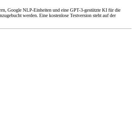
tet unter anderem Workflows für SEO Blogartikel oder ganze Social
ern, Google NLP-Einheiten und eine GPT-3-gestützte KI für die
berarbeitet und mittels LanguageTool auf Grammatik und
zugebucht werden. Eine kostenlose Testversion steht auf der
kreiert und kann anschließend heruntergeladen werden. Ebenso