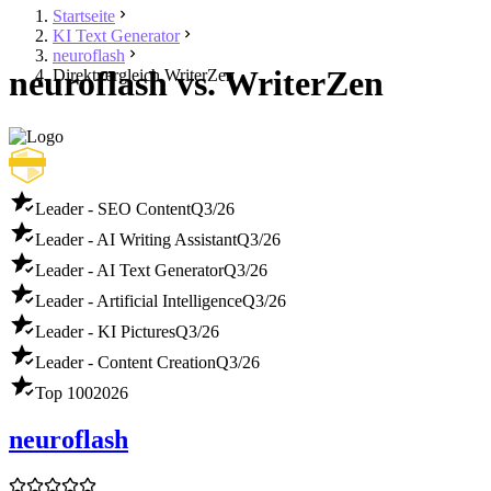
Startseite
KI Text Generator
neuroflash
neuroflash vs. WriterZen
Direktvergleich WriterZen
Leader - SEO Content
Q3/26
Leader - AI Writing Assistant
Q3/26
Leader - AI Text Generator
Q3/26
Leader - Artificial Intelligence
Q3/26
Leader - KI Pictures
Q3/26
Leader - Content Creation
Q3/26
Top 100
2026
neuroflash