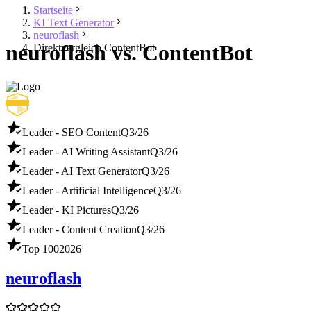
Startseite
KI Text Generator
neuroflash
neuroflash vs. ContentBot
Direktvergleich ContentBot
Leader - SEO Content
Q3/26
Leader - AI Writing Assistant
Q3/26
Leader - AI Text Generator
Q3/26
Leader - Artificial Intelligence
Q3/26
Leader - KI Pictures
Q3/26
Leader - Content Creation
Q3/26
Top 100
2026
neuroflash