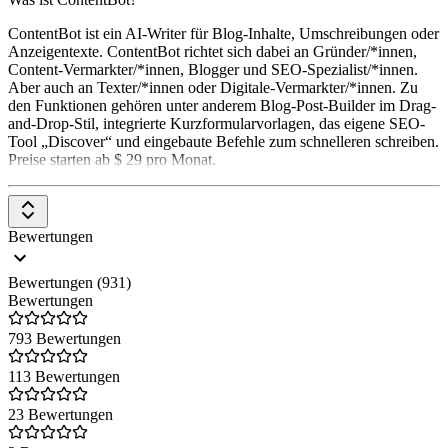
dass dein Content auf deine Marke optimiert ist, indem du eine
Brand Voice anlegst und diese mit Wissen über deine Marke oder
ContentBot ist ein AI-Writer für Blog-Inhalte, Umschreibungen oder
dein Unternehmen füllst. Außerdem kannst du Informationen
Anzeigentexte. ContentBot richtet sich dabei an Gründer/*innen,
hochladen, z.B. über ein bestimmtes Produkt oder einfach nur noch
Content-Vermarkter/*innen, Blogger und SEO-Spezialist/*innen.
mehr Hintergrundwissen. Die KI wendet das alles beim Generieren
Aber auch an Texter/*innen oder Digitale-Vermarkter/*innen. Zu
der Texte an - für on-brand Content immer und überall!
den Funktionen gehören unter anderem Blog-Post-Builder im Drag-
and-Drop-Stil, integrierte Kurzformularvorlagen, das eigene SEO-
ChatFlash
Tool „Discover“ und eingebaute Befehle zum schnelleren schreiben.
Preise starten ab $ 29 pro Monat.
Deine Nr.1 Alternative zu ChatGPT. In ChatFlash kannst du lange
Texte im Chat erstellen und dabei Vorlagen zur Erstellung der
Inhalte verwenden. Verwende zudem eine Brand Voice z.B. deine
Unternehmensmarke und fülle diese mit Markenwerten auf.
Bewertungen
Dadurch antwortet ChatFlash in der Stimme der
Unternehmensmarke und kann die Inhalte noch einfacher
personalisieren. Wenn die zugehörige Browser Extension
Bewertungen (931)
heruntergeladen ist, kann ChatFlash sogar auf jeder beliebigen
Bewertungen
Website verwendet werden.
793 Bewertungen
Inhalte erstellen
113 Bewertungen
neuroflash bietet über 100 Content Vorlagen, die in wenigen
Sekunden Texte in 21 verschiedenen Sprachen verfassen können.
23 Bewertungen
Das Tool bietet unter anderem Workflows für SEO Blogartikel oder
ganze Social Media Posts an. Du findest aber auch Vorlagen für