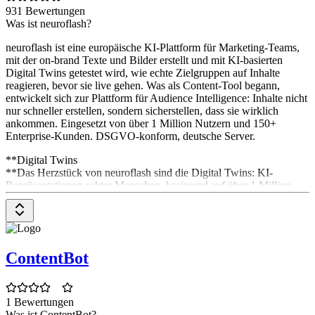
931 Bewertungen
Was ist neuroflash?
neuroflash ist eine europäische KI-Plattform für Marketing-Teams,
mit der on-brand Texte und Bilder erstellt und mit KI-basierten
Digital Twins getestet wird, wie echte Zielgruppen auf Inhalte
reagieren, bevor sie live gehen. Was als Content-Tool begann,
entwickelt sich zur Plattform für Audience Intelligence: Inhalte nicht
nur schneller erstellen, sondern sicherstellen, dass sie wirklich
ankommen. Eingesetzt von über 1 Million Nutzern und 150+
Enterprise-Kunden. DSGVO-konform, deutsche Server.
**Digital Twins
**Das Herzstück von neuroflash sind die Digital Twins: KI-
Repräsentationen echter Menschen, basierend auf über 1 Million
verifizierten Profilen aus realen Befragungen. Statt wochenlang auf
Marktforschung zu warten, befragst du sie direkt zu Kampagnen,
Headlines oder Strategien und bekommst Feedback aus Sicht deiner
Zielgruppe mit 85 bis 98 Prozent Vorhersagegenauigkeit. Validiert
durch 80+ akademische Studien, im Einsatz bei Fortune-500-
ContentBot
Marken.
Brand Hub
1 Bewertungen
Im Brand Hub bestimmst du, wie deine Texte klingen. Stelle sicher,
Was ist ContentBot?