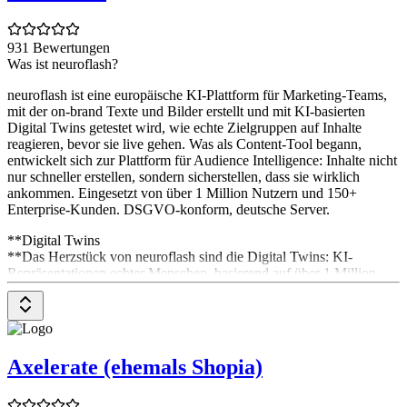
931 Bewertungen
Was ist neuroflash?
neuroflash ist eine europäische KI-Plattform für Marketing-Teams,
mit der on-brand Texte und Bilder erstellt und mit KI-basierten
Digital Twins getestet wird, wie echte Zielgruppen auf Inhalte
reagieren, bevor sie live gehen. Was als Content-Tool begann,
entwickelt sich zur Plattform für Audience Intelligence: Inhalte nicht
nur schneller erstellen, sondern sicherstellen, dass sie wirklich
ankommen. Eingesetzt von über 1 Million Nutzern und 150+
Enterprise-Kunden. DSGVO-konform, deutsche Server.
**Digital Twins
**Das Herzstück von neuroflash sind die Digital Twins: KI-
Repräsentationen echter Menschen, basierend auf über 1 Million
verifizierten Profilen aus realen Befragungen. Statt wochenlang auf
Marktforschung zu warten, befragst du sie direkt zu Kampagnen,
Headlines oder Strategien und bekommst Feedback aus Sicht deiner
Zielgruppe mit 85 bis 98 Prozent Vorhersagegenauigkeit. Validiert
durch 80+ akademische Studien, im Einsatz bei Fortune-500-
Axelerate (ehemals Shopia)
Marken.
Brand Hub