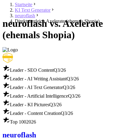
Startseite
KI Text Generator
neuroflash
neuroflash vs. Axelerate
Direktvergleich Axelerate (ehemals Shopia)
(ehemals Shopia)
Leader - SEO Content
Q3/26
Leader - AI Writing Assistant
Q3/26
Leader - AI Text Generator
Q3/26
Leader - Artificial Intelligence
Q3/26
Leader - KI Pictures
Q3/26
Leader - Content Creation
Q3/26
Top 100
2026
neuroflash