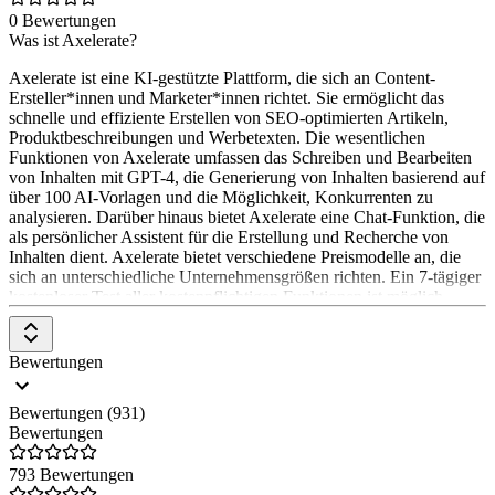
0 Bewertungen
Im Brand Hub bestimmst du, wie deine Texte klingen. Stelle sicher,
Was ist Axelerate?
dass dein Content auf deine Marke optimiert ist, indem du eine
Brand Voice anlegst und diese mit Wissen über deine Marke oder
Axelerate ist eine KI-gestützte Plattform, die sich an Content-
dein Unternehmen füllst. Außerdem kannst du Informationen
Ersteller*innen und Marketer*innen richtet. Sie ermöglicht das
hochladen, z.B. über ein bestimmtes Produkt oder einfach nur noch
schnelle und effiziente Erstellen von SEO-optimierten Artikeln,
mehr Hintergrundwissen. Die KI wendet das alles beim Generieren
Produktbeschreibungen und Werbetexten. Die wesentlichen
der Texte an - für on-brand Content immer und überall!
Funktionen von Axelerate umfassen das Schreiben und Bearbeiten
von Inhalten mit GPT-4, die Generierung von Inhalten basierend auf
ChatFlash
über 100 AI-Vorlagen und die Möglichkeit, Konkurrenten zu
analysieren. Darüber hinaus bietet Axelerate eine Chat-Funktion, die
Deine Nr.1 Alternative zu ChatGPT. In ChatFlash kannst du lange
als persönlicher Assistent für die Erstellung und Recherche von
Texte im Chat erstellen und dabei Vorlagen zur Erstellung der
Inhalten dient. Axelerate bietet verschiedene Preismodelle an, die
Inhalte verwenden. Verwende zudem eine Brand Voice z.B. deine
sich an unterschiedliche Unternehmensgrößen richten. Ein 7-tägiger
Unternehmensmarke und fülle diese mit Markenwerten auf.
kostenloser Test aller kostenpflichtigen Funktionen ist möglich.
Dadurch antwortet ChatFlash in der Stimme der
Unternehmensmarke und kann die Inhalte noch einfacher
personalisieren. Wenn die zugehörige Browser Extension
Bewertungen
heruntergeladen ist, kann ChatFlash sogar auf jeder beliebigen
Website verwendet werden.
Bewertungen (931)
Inhalte erstellen
Bewertungen
neuroflash bietet über 100 Content Vorlagen, die in wenigen
793 Bewertungen
Sekunden Texte in 21 verschiedenen Sprachen verfassen können.