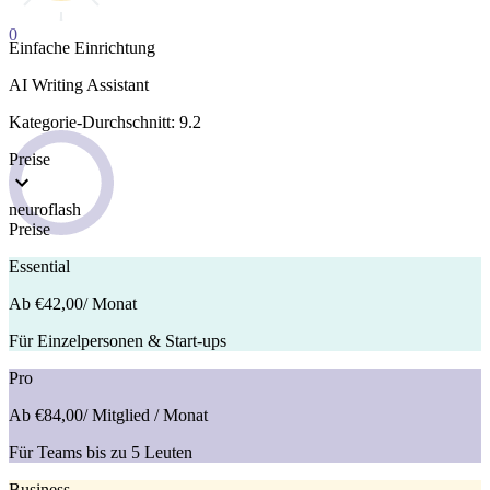
0
Einfache Einrichtung
AI Writing Assistant
Kategorie-Durchschnitt: 9.2
Preise
neuroflash
Preise
Essential
Ab €42,00
/ Monat
Für Einzelpersonen & Start-ups
Pro
Ab €84,00
/ Mitglied / Monat
Für Teams bis zu 5 Leuten
Business