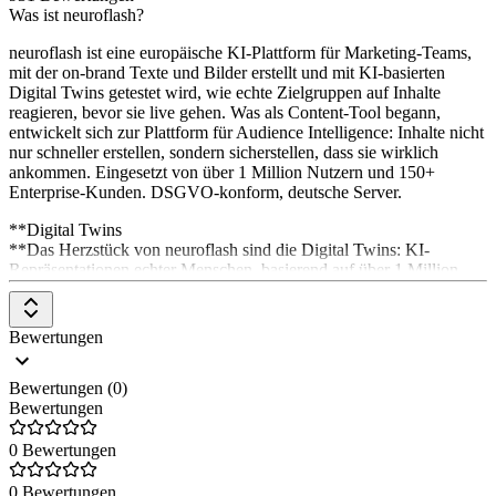
Was ist neuroflash?
neuroflash ist eine europäische KI-Plattform für Marketing-Teams,
mit der on-brand Texte und Bilder erstellt und mit KI-basierten
Digital Twins getestet wird, wie echte Zielgruppen auf Inhalte
reagieren, bevor sie live gehen. Was als Content-Tool begann,
entwickelt sich zur Plattform für Audience Intelligence: Inhalte nicht
nur schneller erstellen, sondern sicherstellen, dass sie wirklich
ankommen. Eingesetzt von über 1 Million Nutzern und 150+
Enterprise-Kunden. DSGVO-konform, deutsche Server.
**Digital Twins
**Das Herzstück von neuroflash sind die Digital Twins: KI-
Repräsentationen echter Menschen, basierend auf über 1 Million
verifizierten Profilen aus realen Befragungen. Statt wochenlang auf
Marktforschung zu warten, befragst du sie direkt zu Kampagnen,
Headlines oder Strategien und bekommst Feedback aus Sicht deiner
Bewertungen
Zielgruppe mit 85 bis 98 Prozent Vorhersagegenauigkeit. Validiert
durch 80+ akademische Studien, im Einsatz bei Fortune-500-
Bewertungen (0)
Marken.
Bewertungen
Brand Hub
0 Bewertungen
Im Brand Hub bestimmst du, wie deine Texte klingen. Stelle sicher,
dass dein Content auf deine Marke optimiert ist, indem du eine
0 Bewertungen