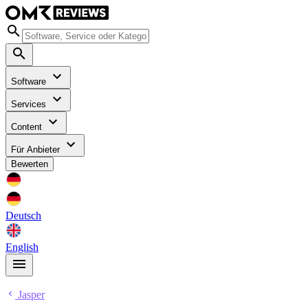
Software
Services
Content
Für Anbieter
Bewerten
Deutsch
English
Jasper