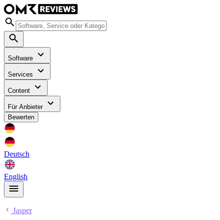
Software
Services
Content
Für Anbieter
Bewerten
Deutsch
English
Jasper