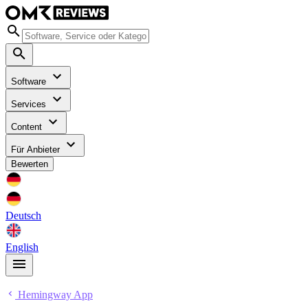
Software
Services
Content
Für Anbieter
Bewerten
Deutsch
English
Hemingway App