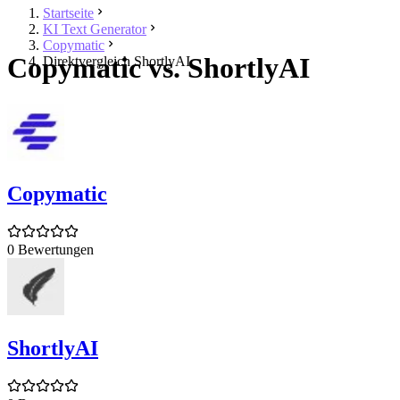
Startseite
KI Text Generator
Copymatic
Copymatic vs. ShortlyAI
Direktvergleich ShortlyAI
Copymatic
0 Bewertungen
ShortlyAI