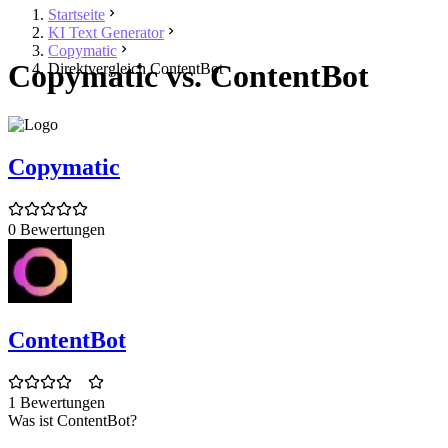
Startseite
KI Text Generator
Copymatic
Copymatic vs. ContentBot
Direktvergleich ContentBot
Copymatic
0 Bewertungen
ContentBot
1 Bewertungen
Was ist ContentBot?