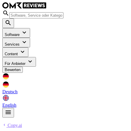
Software
Services
Content
Für Anbieter
Bewerten
Deutsch
English
Copy.ai