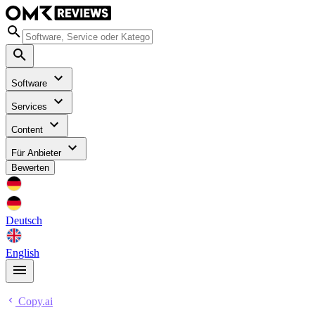
Software
Services
Content
Für Anbieter
Bewerten
Deutsch
English
Copy.ai