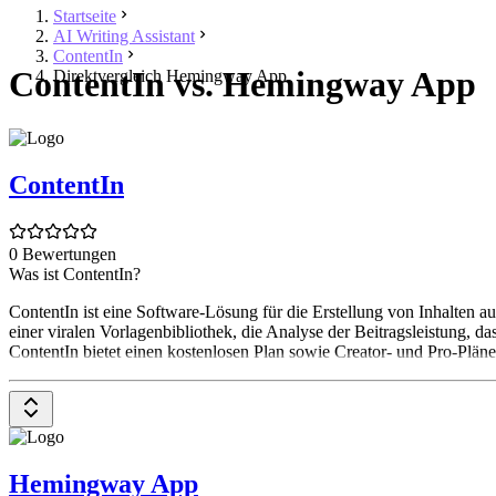
Startseite
AI Writing Assistant
ContentIn
ContentIn vs. Hemingway App
Direktvergleich Hemingway App
ContentIn
0 Bewertungen
Was ist ContentIn?
ContentIn ist eine Software-Lösung für die Erstellung von Inhalten a
einer viralen Vorlagenbibliothek, die Analyse der Beitragsleistung, 
ContentIn bietet einen kostenlosen Plan sowie Creator- und Pro-Pläne
Hemingway App