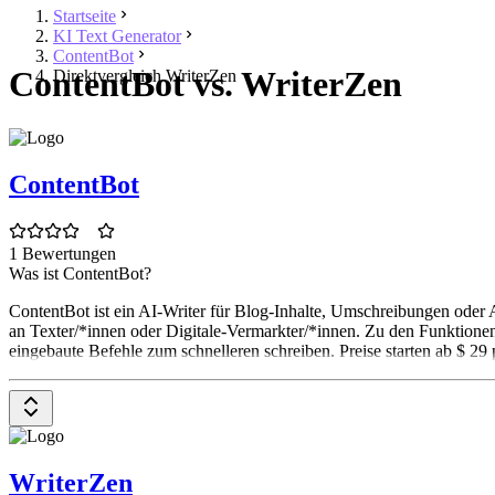
Startseite
KI Text Generator
ContentBot
ContentBot vs. WriterZen
Direktvergleich WriterZen
ContentBot
1 Bewertungen
Was ist ContentBot?
ContentBot ist ein AI-Writer für Blog-Inhalte, Umschreibungen oder 
an Texter/*innen oder Digitale-Vermarkter/*innen. Zu den Funktione
eingebaute Befehle zum schnelleren schreiben. Preise starten ab $ 29
WriterZen