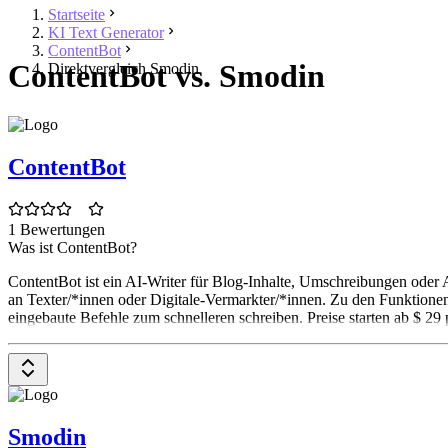
Startseite
KI Text Generator
ContentBot
ContentBot vs. Smodin
Direktvergleich Smodin
ContentBot
1 Bewertungen
Was ist ContentBot?
ContentBot ist ein AI-Writer für Blog-Inhalte, Umschreibungen oder 
an Texter/*innen oder Digitale-Vermarkter/*innen. Zu den Funktione
eingebaute Befehle zum schnelleren schreiben. Preise starten ab $ 29
Smodin