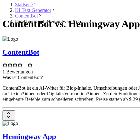
Startseite
KI Text Generator
ContentBot
ContentBot vs. Hemingway App
Direktvergleich Hemingway App
ContentBot
1 Bewertungen
Was ist ContentBot?
ContentBot ist ein AI-Writer für Blog-Inhalte, Umschreibungen oder 
an Texter/*innen oder Digitale-Vermarkter/*innen. Zu den Funktione
eingebaute Befehle zum schnelleren schreiben. Preise starten ab $ 29
Hemingway App