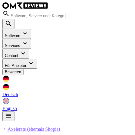
Software
Services
Content
Für Anbieter
Bewerten
Deutsch
English
Axelerate (ehemals Shopia)