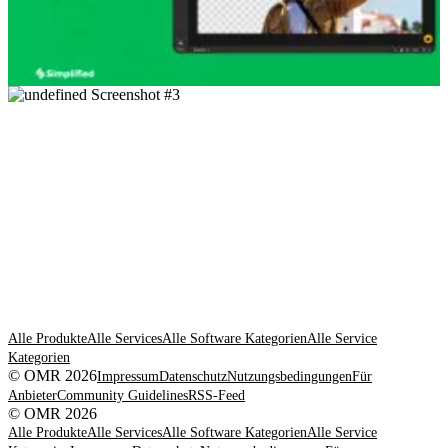
Alle Produkte
Alle Services
Alle Software Kategorien
Alle Service
Kategorien
© OMR 2026
Impressum
Datenschutz
Nutzungsbedingungen
Für
Anbieter
Community Guidelines
RSS-Feed
© OMR 2026
Alle Produkte
Alle Services
Alle Software Kategorien
Alle Service