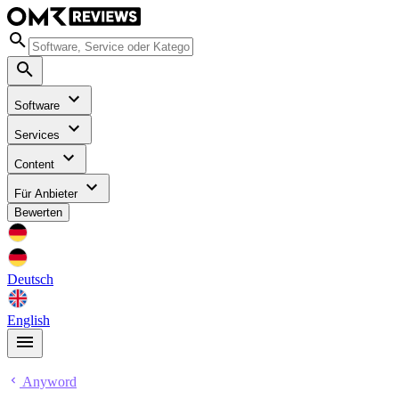
Software
Services
Content
Für Anbieter
Bewerten
Deutsch
English
Anyword